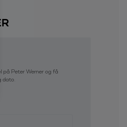
ER
l på Peter Werner og få
g dato.