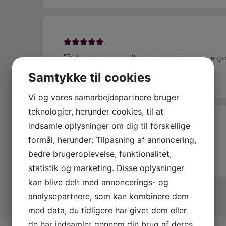
.
"Det var super godt, det bliver ikke sidste g
Din Bilpartner Dronninglund
Samtykke til cookies
Vi og vores samarbejdspartnere bruger
teknologier, herunder cookies, til at
indsamle oplysninger om dig til forskellige
.
formål, herunder: Tilpasning af annoncering,
" "
bedre brugeroplevelse, funktionalitet,
statistik og marketing. Disse oplysninger
kan blive delt med annoncerings- og
analysepartnere, som kan kombinere dem
med data, du tidligere har givet dem eller
de har indsamlet gennem din brug af deres