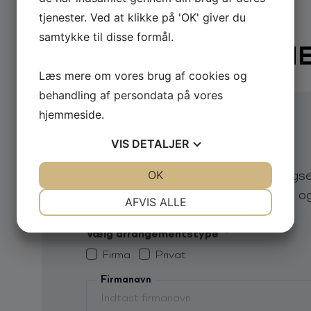
tjenester. Ved at klikke på 'OK' giver du
samtykke til disse formål.
BOOK
PETER WERN
Læs mere om vores brug af cookies og
behandling af persondata på vores
hjemmeside.
VIS
DETALJER
Send din forespørgsel
Send os en uforpligtende forespørgse
JA
NEJ
OK
JA
NEJ
lynhurtigt svar på eksempelvis pris o
NØDVENDIGE
PRÆFERENCER
AFVIS ALLE
JA
NEJ
JA
NEJ
dt, det bliver ikke sidste
""
Vælg arrangementstype
*
ham."
MARKETING
STATISTIK
Firma
Privat
ronninglund
Firmanavn