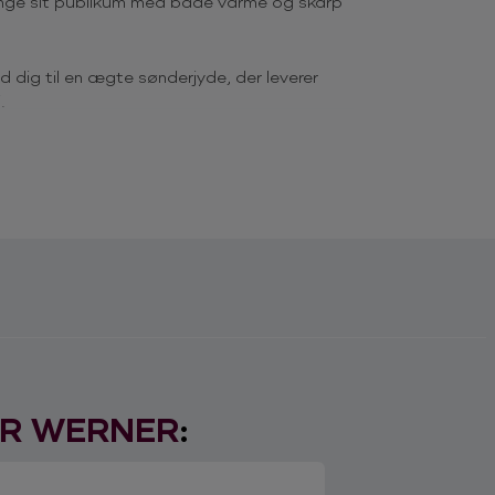
nge sit publikum med både varme og skarp
 dig til en ægte sønderjyde, der leverer
.
45 4615 3700
, for mere information omkring
… ?
r 40.000 mennesker (2022)
R WERNER
:
ylde Forespørgsels-skemaet nedenfor.