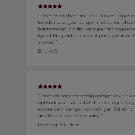
.
"Peter levede bestemt op til forventningerne,
lavede naturligvis lidt sjov med at han ikke 
bæltestedet, og det var super fint og pass
lige at bruge lidt tid med et par stykker der
showet. "
BHJ A/S
.
"Peter var som sædvanlig utroligt sjov - all
optræden var fantastisk. Han var også mege
roaste dem, der gav ham lidt igen. Så alt i a
anbefale folk at booke ham. "
Pedersen & Nielsen