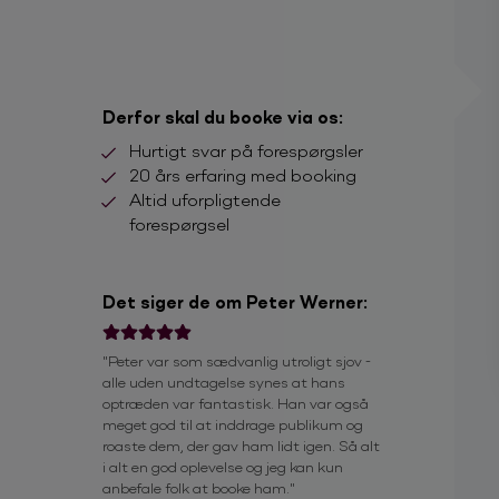
Derfor skal du booke via os:
Hurtigt svar på forespørgsler
20 års erfaring med booking
Altid uforpligtende
forespørgsel
Det siger de om Peter Werner:
il
"Peter var som sædvanlig utroligt sjov -
"Det var super go
os for valget af
alle uden undtagelse synes at hans
gang, vi booker 
s lidt sjov
optræden var fantastisk. Han var også
Din Bilpartner D
re for meget
meget god til at inddrage publikum og
var super fint
roaste dem, der gav ham lidt igen. Så alt
gså have ros
i alt en god oplevelse og jeg kan kun
ed et par
anbefale folk at booke ham."