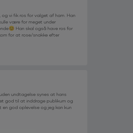
 og vi fik ros for valget af ham. Han
skulle være for meget under
ende😊 Han skal også have ros for
 kom for at rose/snakke efter
e uden undtagelse synes at hans
t god til at inddrage publikum og
lt en god oplevelse og jeg kan kun