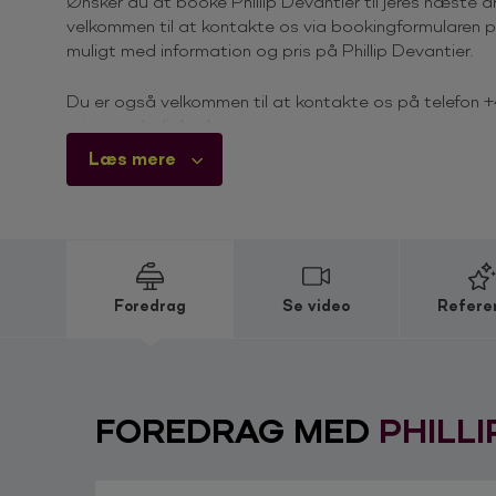
Ønsker du at booke Phillip Devantier til jeres næste
velkommen til at kontakte os via bookingformularen på
muligt med information og pris på Phillip Devantier.
Du er også velkommen til at kontakte os på telefon 
priser og ledighed.
Læs mere
Derfor skal du booke Phillip Devant
Phillip Devantier er en virkelig dygtig historiefortæller 
hverdag med publikum. Ofte omhandler hans fortællin
føler sig draget og involveret i Philips optræden. Phi
som regel i et pænt sprog uden bandordet, han mener 
joke og i mellem linjerne.
Foredrag
Se video
Refere
Phillip har erfaringer med at optræde for både store 
målrettet materiale til sine jobs. Et par stikord om fi
hvem end der er midtpunkt for arrangementet, vil han fl
FOREDRAG MED
PHILLI
Phillip Devantier, er det ikke ham f
Lang fra Landsholdet (2022) Kanal 5 & Disc