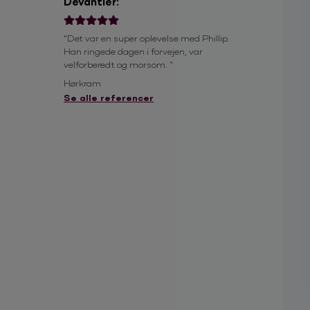
Devantier:
ser meget
"Det var en super oplevelse med Phillip.
"Alt forløb perfek
Mine kollegaer
Han ringede dagen i forvejen, var
f...... sjovt! Hvi
eget og
velforberedt og morsom. "
booker vi ham kla
dse 🤩 Han så
Hørkram
PE Company A/
fanger rummet
Se alle referencer
t 😊"
i Fagskole