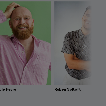
 le Fêvre
Ruben Søltoft