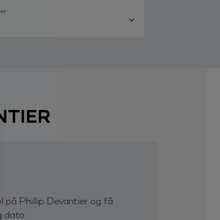
er.
NTIER
 på Phillip Devantier og få
g dato.