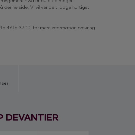
 arrangement? Så er du altid meget
 denne side. Vi vil vende tilbage hurtigst
+45 4615 3700, for mere information omkring
ier
og han elsker at dele refleksioner fra sin
ger genkendelige scenarier og publikum
lips comedy foregår det i et højt tempo og
man kan sige meget med et enkelt blik i en
ncer
og små forsamlinger, og skriver gerne
rmaet, konfirmanden, brudeparret, fødselaren,
ette det ind i sit materiale.
P DEVANTIER
ra … ?
overy+