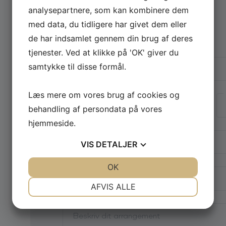
analysepartnere, som kan kombinere dem
Vælg arrangementstype
*
med data, du tidligere har givet dem eller
t, og folk syntes det var
s muligheden byder sig
Firma
Privat
de har indsamlet gennem din brug af deres
rt igen!"
tjenester. Ved at klikke på 'OK' giver du
Firmanavn
S
samtykke til disse formål.
Navn
Læs mere om vores brug af cookies og
behandling af persondata på vores
hjemmeside.
E-mail
*
VIS
DETALJER
Telefon
JA
NEJ
OK
JA
NEJ
NØDVENDIGE
PRÆFERENCER
AFVIS ALLE
Din besked
*
JA
NEJ
JA
NEJ
MARKETING
STATISTIK