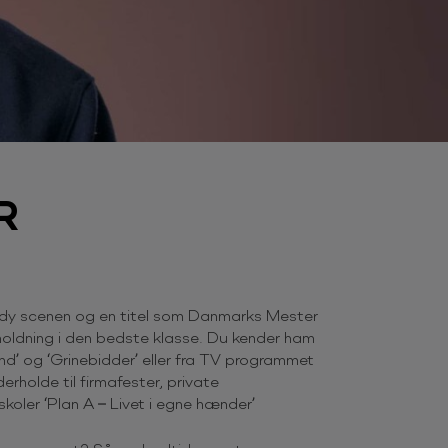
R
omedy scenen og en titel som Danmarks Mester
rholdning i den bedste klasse. Du kender ham
d’ og ‘Grinebidder’ eller fra TV programmet
erholde til firmafester, private
koler ‘Plan A – Livet i egne hænder’