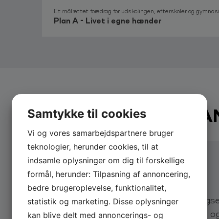
Grinebidder (2021) One-man show
Et målrettet foredrag for udskolingen, efterskoler og gymnasi
Danmarks Mester i Standup (2018)
Plan A - Livet i egne hænder
En Rigtig Mand (2018) One-man show
BOOK
PHILLIP DEVA
Samtykke til cookies
Vi og vores samarbejdspartnere bruger
teknologier, herunder cookies, til at
indsamle oplysninger om dig til forskellige
formål, herunder: Tilpasning af annoncering,
Send din forespørgsel
bedre brugeroplevelse, funktionalitet,
Send os en uforpligtende forespørgsel
statistik og marketing. Disse oplysninger
lynhurtigt svar på eksempelvis pris o
kan blive delt med annoncerings- og