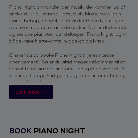
Piano Night omhandler den musik, der kommer ud af
et flygel. Er du enten til jazz, funk, blues, rock, latin,
swing, bebop, gospel, ja så vil det Piano Night fylde
dine ører med den musik du ønsker. Det er dedikerede
og seriøse pianister, der deltager i Piano Night, og vil
både være hjertevarmt, hyggeligt og lyrisk.
Ønsker du at booke Piano Night til jeres næste
arrangement? Så er du altid meget velkommen til at
kontakte os via bookingformularen på denne side. Vi
vil vende tilbage hurtigst muligt med information og
pris på Piano Night.
Læs mere
Book Piano Night her
Du kan engagere Piano Night ved at benytte dig af
forespørgselsskemaet på siden
BOOK
PIANO NIGHT