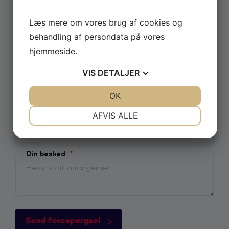
Navn
Læs mere om vores brug af cookies og
behandling af persondata på vores
Postnummer
hjemmeside.
VIS
DETALJER
E-mail
*
JA
NEJ
OK
JA
NEJ
NØDVENDIGE
PRÆFERENCER
AFVIS ALLE
Telefon
JA
NEJ
JA
NEJ
MARKETING
STATISTIK
Din besked
*
Send forespørgsel