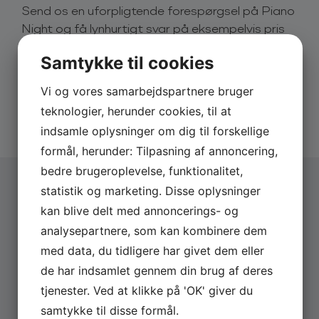
Send os en uforpligtende forespørgsel på Piano
Night og få lynhurtigt svar på eksempelvis pris
og dato.
Samtykke til cookies
Derfor skal du booke via os:
Vi og vores samarbejdspartnere bruger
Hurtigt svar på forespørgsler
teknologier, herunder cookies, til at
20 års erfaring med booking
Altid uforpligtende forespørgsel
indsamle oplysninger om dig til forskellige
formål, herunder: Tilpasning af annoncering,
bedre brugeroplevelse, funktionalitet,
statistik og marketing. Disse oplysninger
kan blive delt med annoncerings- og
Vælg arrangementstype
*
analysepartnere, som kan kombinere dem
Firma
Privat
med data, du tidligere har givet dem eller
de har indsamlet gennem din brug af deres
Firmanavn
tjenester. Ved at klikke på 'OK' giver du
samtykke til disse formål.