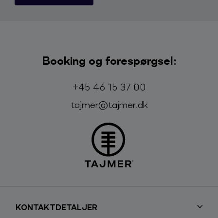
Booking og forespørgsel:
Telefon:
E-mail:
+45 46 15 37 00
tajmer@tajmer.dk
KONTAKTDETALJER