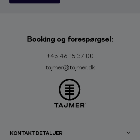
Booking og forespørgsel:
Telefon:
E-mail:
+45 46 15 37 00
tajmer@tajmer.dk
KONTAKTDETALJER