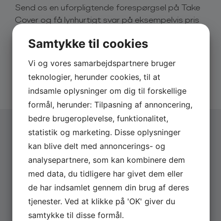
Send os en uforpligtende forespørgsel på Take
Med en sjældent set indlevelse, sætter Take Cover
Cover og få lynhurtigt svar på eksempelvis pris
gang i dansegulvet og medbringer numre for enhver
og dato.
smag, ung som gammel. Take Cover spiller
Samtykke til cookies
udelukkende kendte kunstneres musik – udenlandske
Derfor skal du booke via os:
som danske, så når vi går på scenen er der fuld knald
Vi og vores samarbejdspartnere bruger
på alle hits fra 1970’erne og frem til i dag, blandt
Hurtigt svar på forespørgsler
andet med alt fra Medina, Thomas Helmig, Tina
teknologier, herunder cookies, til at
20 års erfaring med booking
Turner, Jackson Five, Bruno Mars, AC/DC og til
Altid uforpligtende forespørgsel
indsamle oplysninger om dig til forskellige
Danseorkesteret. Der er noget for alle.
formål, herunder: Tilpasning af annoncering,
bedre brugeroplevelse, funktionalitet,
Take Cover spiller til bryllupper, byfester, på
spillersteder, firmafester og alt midt imellem, og kan
statistik og marketing. Disse oplysninger
levere produktion op til 2.000 personer.
kan blive delt med annoncerings- og
Vælg arrangementstype
*
analysepartnere, som kan kombinere dem
Firma
Book Take Cover her
Privat
med data, du tidligere har givet dem eller
Du kan engagere Take Cover ved at benytte dig af
forespørgselsskemaet på siden.
de har indsamlet gennem din brug af deres
Firmanavn
tjenester. Ved at klikke på 'OK' giver du
samtykke til disse formål.