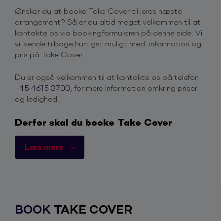
Ønsker du at booke Take Cover til jeres næste
arrangement? Så er du altid meget velkommen til at
kontakte os via bookingformularen på denne side. Vi
vil vende tilbage hurtigst muligt med information og
pris på Take Cover.
Du er også velkommen til at kontakte os på telefon
+45 4615 3700
, for mere information omkring priser
og ledighed.
Derfor skal du booke Take Cover
Take Cover spiller hits med energi fra dengang til nu!
Take Cover er et af de mest populære partybands i
Læs mere
Danmark. Bandet har spillet over 300 koncerter i hele
landet, store som små, og har som varemærke at
levere et show fyldt med energi, som ingen kan sidde
stille til. Take Cover garanterer en god fest, et
professionelt band med gang i, og de leverer hver
BOOK
TAKE COVER
gang.