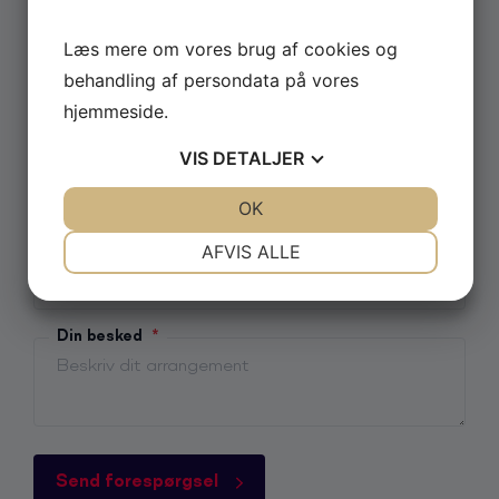
Navn
Læs mere om vores brug af cookies og
behandling af persondata på vores
Postnummer
hjemmeside.
VIS
DETALJER
E-mail
*
JA
NEJ
OK
JA
NEJ
NØDVENDIGE
PRÆFERENCER
AFVIS ALLE
Telefon
JA
NEJ
JA
NEJ
MARKETING
STATISTIK
Din besked
*
Send forespørgsel