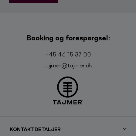
Booking og forespørgsel:
Telefon:
E-mail:
+45 46 15 37 00
tajmer@tajmer.dk
KONTAKTDETALJER