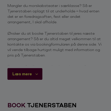
Mangler du morskabsteater i særklasse? Så er
Tjenerstaben oplagt til at underholde – hvad enten
det er en foredragsaften, fest eller andet
arrangement, I skal afholde.
Ønsker du at booke Tjenerstaben til jeres næste
arrangement? Så er du altid meget velkommen til at
kontakte os via bookingformularen på denne side. Vi
vil vende tilbage hurtigst muligt med information og
pris på Tjenerstaben.
Du er også velkommen til at kontakte os på
telefon
+45 4615 3700
, for mere information omkring
Læs mere
priser og ledighed.
Derfor skal du booke Tjenerstaben
Undercover som tjenere falder de i ét med
omgivelserne … til at starte med. Men med
BOOK
TJENERSTABEN
morsomme indslag og absurditeter, begynder
serveringsteateret, hvor skuespillerne går rundt