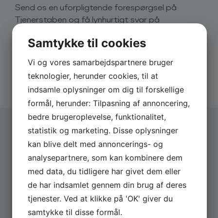
Send os en uforpligtende forespørgsel på
blandt gæsterne og underholder og overrasker, som
Tjenerstaben og få lynhurtigt svar på
man aldrig har set tjenere gøre før. De sætter
eksempelvis pris og dato.
stemningen i vejret med numre i klassisk revy-stil og
Samtykke til cookies
hygger samtidig om de enkelte gæster med deres
Derfor skal du booke via os:
lune livsglæde og løjerlige indfald.
Vi og vores samarbejdspartnere bruger
Hurtigt svar på forespørgsler
Efterfølgende byder gruppen på et 20 minutters
teknologier, herunder cookies, til at
20 års erfaring med booking
sceneshow, der er tilpasset det enkelte arrangement
Altid uforpligtende forespørgsel
indsamle oplysninger om dig til forskellige
og sikrer, at alle i publikum forstår, hvad der var på
formål, herunder: Tilpasning af annoncering,
spil med de spøjse og mystiske tjenere. Showet kan
bedre brugeroplevelse, funktionalitet,
indeholde både sketches, fællessang, magi og en
masse andre sjove indslag.
statistik og marketing. Disse oplysninger
kan blive delt med annoncerings- og
Vælg arrangementstype
*
Tjenerstaben byder velkommen med et frækt,
analysepartnere, som kan kombinere dem
Firma
underfundigt og crazykomisk show. Med humørfyldt
Privat
med data, du tidligere har givet dem eller
og vedkommende satire, der aldrig går over stregen,
har Tjenerstaben revolutioneret begrebet
de har indsamlet gennem din brug af deres
Firmanavn
middagsunderholdning.
tjenester. Ved at klikke på 'OK' giver du
samtykke til disse formål.
Alle i staben har mange års skuespillererfaring og